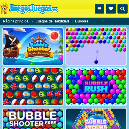
Página principal
›
Juegos de Habilidad
›
Bubbles