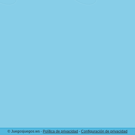
© Juegosjuegos.ws -
Política de privacidad
-
Configuración de privacidad