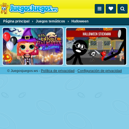
Página principal
›
Juegos temáticos
›
Halloween
© Juegosjuegos.ws -
Política de privacidad
-
Configuración de privacidad