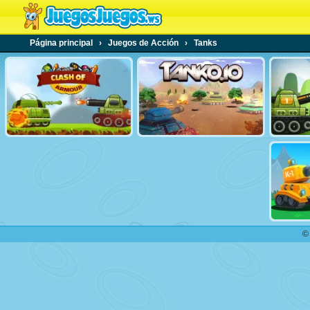
Página principal
›
Juegos de Acción
›
Tanks
©