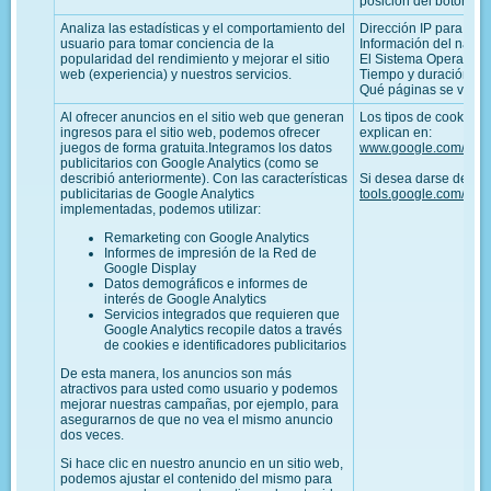
posición del botón de
Analiza las estadísticas y el comportamiento del
Dirección IP para cont
usuario para tomar conciencia de la
Información del nave
popularidad del rendimiento y mejorar el sitio
El Sistema Operativo
web (experiencia) y nuestros servicios.
Tiempo y duración de l
Qué páginas se visitan
Al ofrecer anuncios en el sitio web que generan
Los tipos de cookies 
ingresos para el sitio web, podemos ofrecer
explican en:
juegos de forma gratuita.Integramos los datos
www.google.com/polic
publicitarios con Google Analytics (como se
describió anteriormente). Con las características
Si desea darse de baj
publicitarias de Google Analytics
tools.google.com/dlpa
implementadas, podemos utilizar:
Remarketing con Google Analytics
Informes de impresión de la Red de
Google Display
Datos demográficos e informes de
interés de Google Analytics
Servicios integrados que requieren que
Google Analytics recopile datos a través
de cookies e identificadores publicitarios
De esta manera, los anuncios son más
atractivos para usted como usuario y podemos
mejorar nuestras campañas, por ejemplo, para
asegurarnos de que no vea el mismo anuncio
dos veces.
Si hace clic en nuestro anuncio en un sitio web,
podemos ajustar el contenido del mismo para