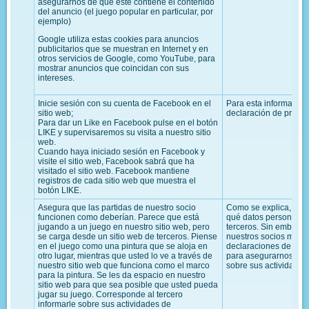
asegurarnos de que este contiene el contenido
del anuncio (el juego popular en particular, por
ejemplo)
Google utiliza estas cookies para anuncios
publicitarios que se muestran en Internet y en
otros servicios de Google, como YouTube, para
mostrar anuncios que coincidan con sus
intereses.
Inicie sesión con su cuenta de Facebook en el
Para esta información
sitio web;
declaración de priva
Para dar un Like en Facebook pulse en el botón
LIKE y supervisaremos su visita a nuestro sitio
web.
Cuando haya iniciado sesión en Facebook y
visite el sitio web, Facebook sabrá que ha
visitado el sitio web. Facebook mantiene
registros de cada sitio web que muestra el
botón LIKE.
Asegura que las partidas de nuestro socio
Como se explica, no
funcionen como deberían. Parece que está
qué datos personales
jugando a un juego en nuestro sitio web, pero
terceros. Sin embarg
se carga desde un sitio web de terceros. Piense
nuestros socios más i
en el juego como una pintura que se aloja en
declaraciones de priv
otro lugar, mientras que usted lo ve a través de
para asegurarnos de 
nuestro sitio web que funciona como el marco
sobre sus actividades
para la pintura. Se les da espacio en nuestro
sitio web para que sea posible que usted pueda
jugar su juego. Corresponde al tercero
informarle sobre sus actividades de