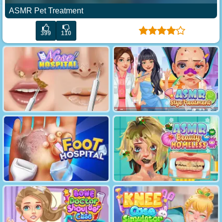
ASMR Pet Treatment
399
110