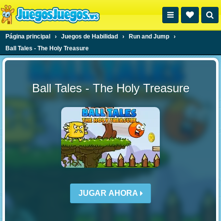
Página principal
›
Juegos de Habilidad
›
Run and Jump
›
Ball Tales - The Holy Treasure
Ball Tales - The Holy Treasure
JUGAR AHORA