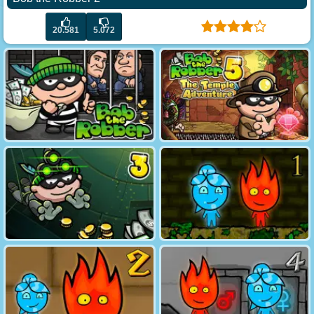
20.581
5.072