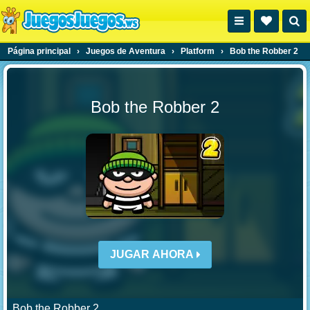
Página principal
›
Juegos de Aventura
›
Platform
›
Bob the Robber 2
Bob the Robber 2
JUGAR AHORA
Bob the Robber 2