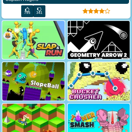
795
341