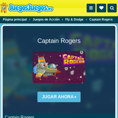
Página principal
›
Juegos de Acción
›
Fly & Dodge
›
Captain Rogers
Captain Rogers
JUGAR AHORA
Captain Rogers