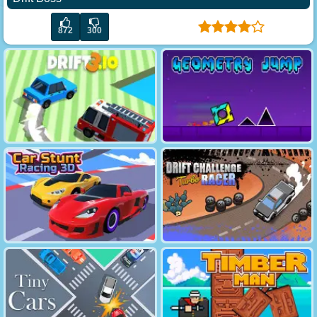
872
300