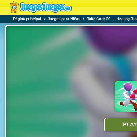
Página principal
›
Juegos para Niñas
›
Take Care Of
›
Healing Ru