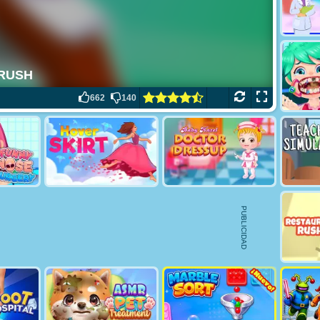
662
140