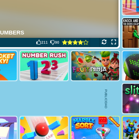
211
90