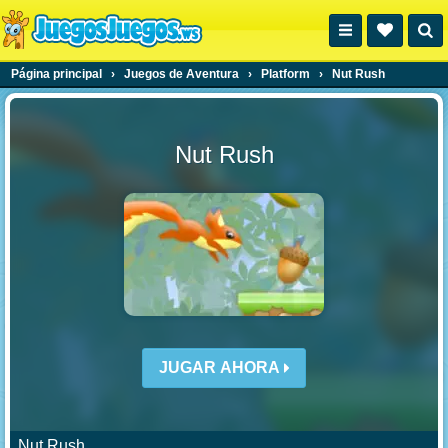
Página principal
›
Juegos de Aventura
›
Platform
›
Nut Rush
Nut Rush
JUGAR AHORA
Nut Rush