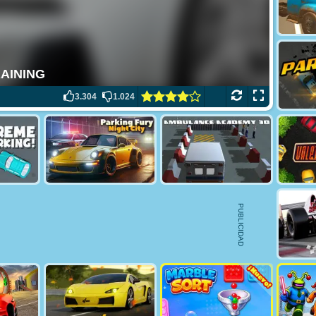
3.304
1.024