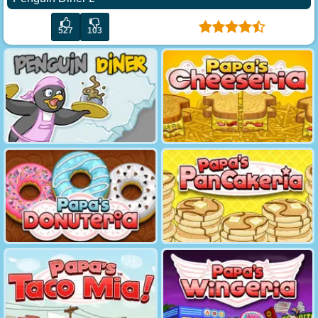
527
103