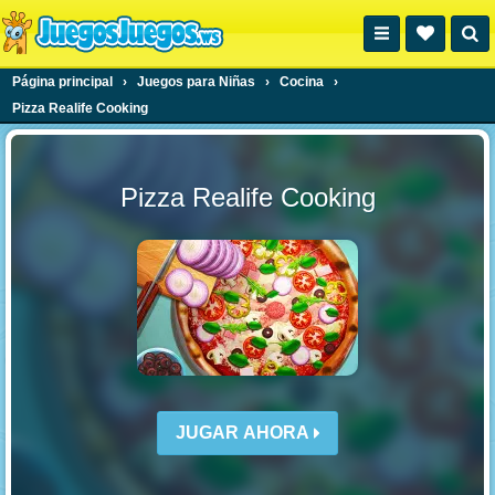
Página principal
›
Juegos para Niñas
›
Cocina
›
Pizza Realife Cooking
Pizza Realife Cooking
JUGAR AHORA