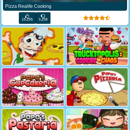
Pizza Realife Cooking
15.255
3.239