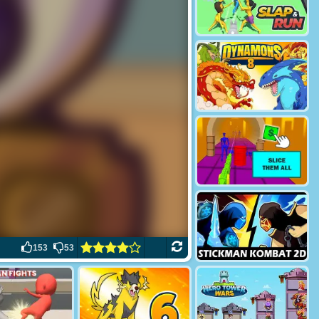
153
53