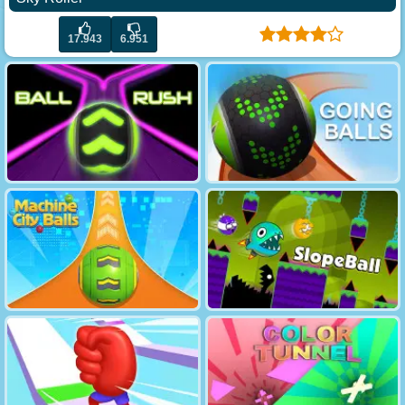
17.943
6.951