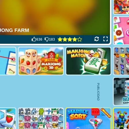
636
183