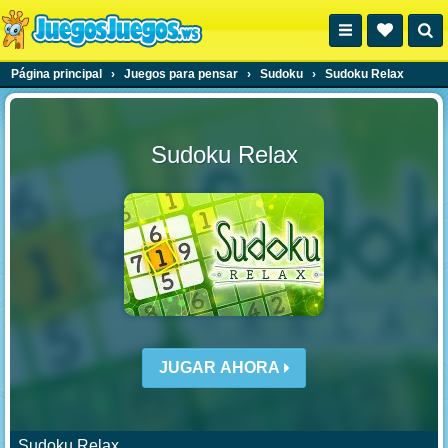
Página principal
›
Juegos para pensar
›
Sudoku
›
Sudoku Relax
Sudoku Relax
JUGAR AHORA
Sudoku Relax