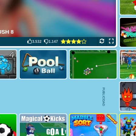
3.532
1.147