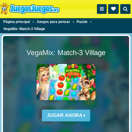
Página principal
›
Juegos para pensar
›
Puzzle
›
VegaMix: Match-3 Village
VegaMix: Match-3 Village
JUGAR AHORA