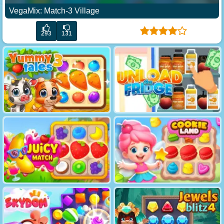
VegaMix: Match-3 Village
293
131