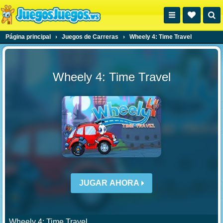
Página principal
›
Juegos de Carreras
›
Wheely 4: Time Travel
Wheely 4: Time Travel
JUGAR AHORA
Wheely 4: Time Travel