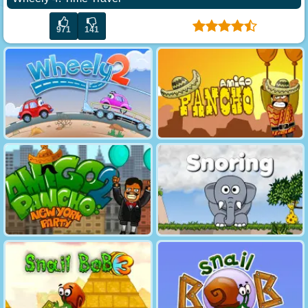
971
141