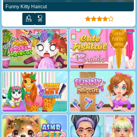
Funny Kitty Haircut
378
90