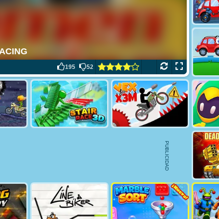
195
52