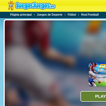
Página principal
›
Juegos de Deporte
›
Fútbol
›
Real Football