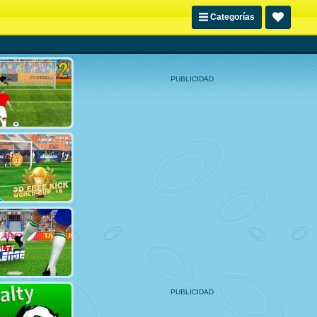
Categorías