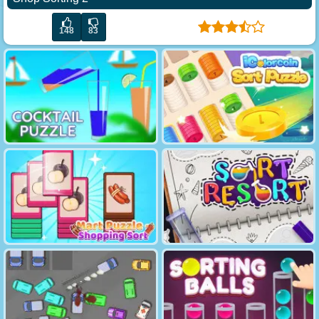
148
83