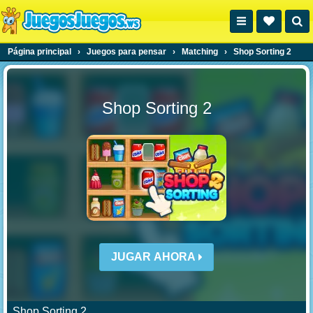
Página principal
›
Juegos para pensar
›
Matching
›
Shop Sorting 2
Shop Sorting 2
JUGAR AHORA
Shop Sorting 2