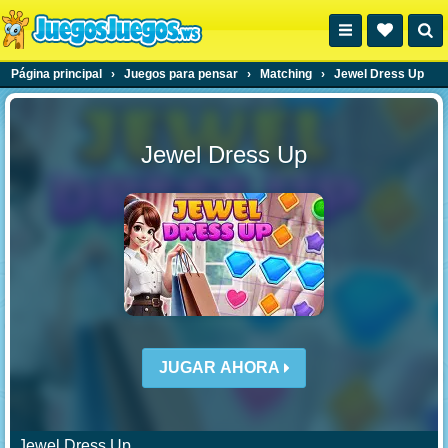
Página principal
›
Juegos para pensar
›
Matching
›
Jewel Dress Up
Jewel Dress Up
JUGAR AHORA
Jewel Dress Up